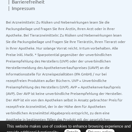
Barrierefreiheit
Impressum
Bei Arzneimitteln: Zu Risiken und Nebenwirkungen lesen Sie die
Packungsbeilage und fragen Sie Ihre Ärztin, Ihren Arzt oder in Ihrer
Apotheke. Bei Tierarzneimitteln: Zu Risiken und Nebenwirkungen lesen
Sie die Packungsbeilage und fragen Sie Ihre Tierärztin, Ihren Tierarzt oder
in Ihrer Apotheke. Nur solange Vorrat reicht. Irrtum vorbehalten. Alle
Preise inkl. MwSt. * Sparpotential gegenüber der unverbindlichen
Preisempfehlung des Herstellers (UVP) oder der unverbindlichen
Herstellermeldung des Apothekenverkaufspreises (UAVP) an die
Informationsstelle für Arzneispezialitäten (IFA GmbH) / nur bei
rezeptfreien Produkten außer Büchern. UVP = Unverbindliche
Preisempfehlung des Herstellers (UVP). AVP = Apothekenverkaufspreis
(AVP). Der AVP ist keine unverbindliche Preisempfehlung der Hersteller.
Der AVP ist ein von den Apotheken selbst in Ansatz gebrachter Preis für
rezeptfreie Arzneimittel, der in der Höhe dem für Apotheken
verbindlichen Arzneimittel Abgabepreis entspricht, zu dem eine
Apotheke in bestimmten Fällen das Produkt mit der gesetzlichen
Krankenversicherung abrechnet. Im Gegensatz zum AVP ist die
This website makes use of cookies to enhance browsing experience and