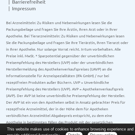
Barrierefreiheit
Impressum
Bei Arzneimitteln: Zu Risiken und Nebenwirkungen lesen Sie die
Packungsbeilage und fragen Sie Ihre Ärztin, Ihren Arzt oder in Ihrer
Apotheke. Bei Tierarzneimitteln: Zu Risiken und Nebenwirkungen lesen
Sie die Packungsbeilage und fragen Sie Ihre Tierärztin, Ihren Tierarzt oder
in Ihrer Apotheke. Nur solange Vorrat reicht. Irrtum vorbehalten. Alle
Preise inkl. MwSt. * Sparpotential gegenüber der unverbindlichen
Preisempfehlung des Herstellers (UVP) oder der unverbindlichen
Herstellermeldung des Apothekenverkaufspreises (UAVP) an die
Informationsstelle für Arzneispezialitäten (IFA GmbH) / nur bei
rezeptfreien Produkten außer Büchern. UVP = Unverbindliche
Preisempfehlung des Herstellers (UVP). AVP = Apothekenverkaufspreis
(AVP). Der AVP ist keine unverbindliche Preisempfehlung der Hersteller.
Der AVP ist ein von den Apotheken selbst in Ansatz gebrachter Preis für
rezeptfreie Arzneimittel, der in der Höhe dem für Apotheken
verbindlichen Arzneimittel Abgabepreis entspricht, zu dem eine
Apotheke in bestimmten Fällen das Produkt mit der gesetzlichen
Krankenversicherung abrechnet. Im Gegensatz zum AVP ist die
This website makes use of cookies to enhance browsing experience and