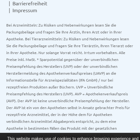
Barrierefreiheit
Impressum
Bei Arzneimitteln: Zu Risiken und Nebenwirkungen lesen Sie die
Packungsbeilage und fragen Sie Ihre Ärztin, Ihren Arzt oder in Ihrer
Apotheke. Bei Tierarzneimitteln: Zu Risiken und Nebenwirkungen lesen
Sie die Packungsbeilage und fragen Sie Ihre Tierärztin, Ihren Tierarzt oder
in Ihrer Apotheke. Nur solange Vorrat reicht. Irrtum vorbehalten. Alle
Preise inkl. MwSt. * Sparpotential gegenüber der unverbindlichen
Preisempfehlung des Herstellers (UVP) oder der unverbindlichen
Herstellermeldung des Apothekenverkaufspreises (UAVP) an die
Informationsstelle für Arzneispezialitäten (IFA GmbH) / nur bei
rezeptfreien Produkten außer Büchern. UVP = Unverbindliche
Preisempfehlung des Herstellers (UVP). AVP = Apothekenverkaufspreis
(AVP). Der AVP ist keine unverbindliche Preisempfehlung der Hersteller.
Der AVP ist ein von den Apotheken selbst in Ansatz gebrachter Preis für
rezeptfreie Arzneimittel, der in der Höhe dem für Apotheken
verbindlichen Arzneimittel Abgabepreis entspricht, zu dem eine
Apotheke in bestimmten Fällen das Produkt mit der gesetzlichen
Krankenversicherung abrechnet. Im Gegensatz zum AVP ist die
This website makes use of cookies to enhance browsing experience and