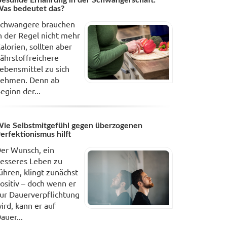
esunde Ernährung in der Schwangerschaft:
as bedeutet das?
chwangere brauchen
n der Regel nicht mehr
alorien, sollten aber
ährstoffreichere
ebensmittel zu sich
ehmen. Denn ab
eginn der...
ie Selbstmitgefühl gegen überzogenen
erfektionismus hilft
er Wunsch, ein
esseres Leben zu
ühren, klingt zunächst
ositiv – doch wenn er
ur Dauerverpflichtung
ird, kann er auf
auer...