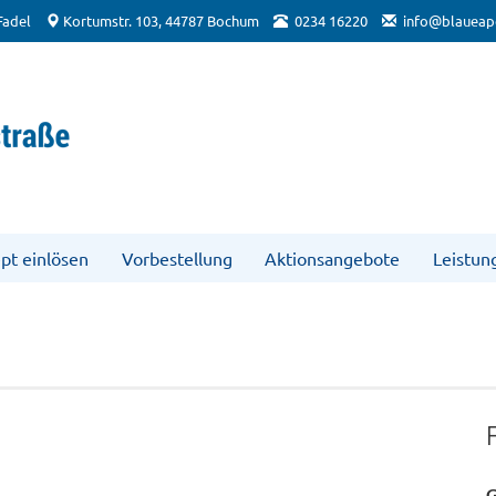
Fadel
Kortumstr. 103, 44787 Bochum
0234 16220
info@blaueap
pt einlösen
Vorbestellung
Aktionsangebote
Leistun