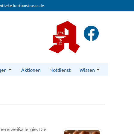
otheke-kortumstrasse.de
gen
Aktionen
Notdienst
Wissen
nereiweißallergie. Die