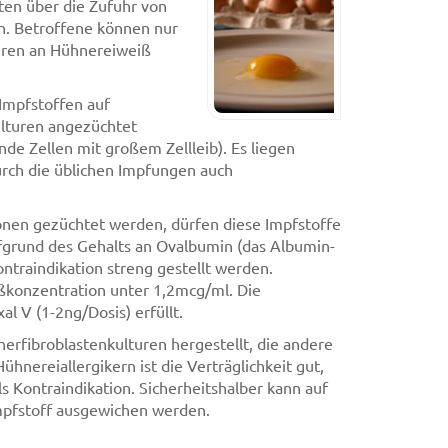
ten über die Zufuhr von
n. Betroffene können nur
uren an Hühnereiweiß
 Impfstoffen auf
ulturen angezüchtet
 Zellen mit großem Zellleib). Es liegen
urch die üblichen Impfungen auch
nen gezüchtet werden, dürfen diese Impfstoffe
fgrund des Gehalts an Ovalbumin (das Albumin-
ontraindikation streng gestellt werden.
ßkonzentration unter 1,2mcg/ml. Die
l V (1-2ng/Dosis) erfüllt.
fibroblastenkulturen hergestellt, die andere
hnereiallergikern ist die Verträglichkeit gut,
als Kontraindikation. Sicherheitshalber kann auf
mpfstoff ausgewichen werden.