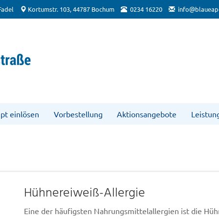
Fadel
Kortumstr. 103, 44787 Bochum
0234 16220
info@blaueap
pt einlösen
Vorbestellung
Aktionsangebote
Leistun
Hühnereiweiß-Allergie
Eine der häufigsten Nahrungsmittelallergien ist die Hüh