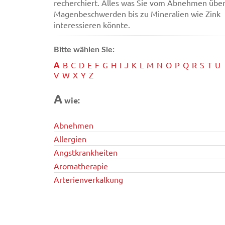
recherchiert. Alles was Sie vom Abnehmen übe
Magenbeschwerden bis zu Mineralien wie Zink
interessieren könnte.
Bitte wählen Sie:
A
B
C
D
E
F
G
H
I
J
K
L
M
N
O
P
Q
R
S
T
U
V
W
X
Y
Z
A
wie:
Abnehmen
Allergien
Angstkrankheiten
Aromatherapie
Arterienverkalkung