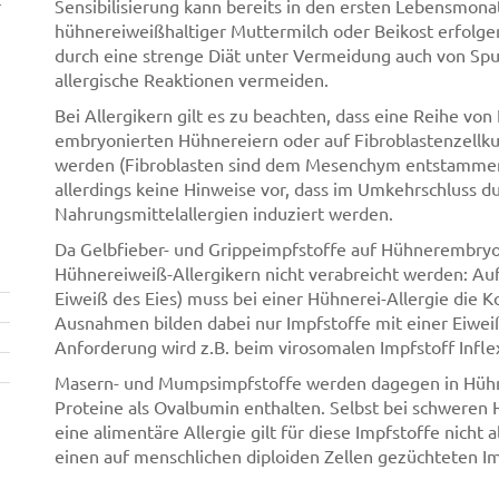
r
Sensibilisierung kann bereits in den ersten Lebensmona
hühnereiweißhaltiger Muttermilch oder Beikost erfolge
durch eine strenge Diät unter Vermeidung auch von Sp
allergische Reaktionen vermeiden.
Bei Allergikern gilt es zu beachten, dass eine Reihe von
embryonierten Hühnereiern oder auf Fibroblastenzellk
werden (Fibroblasten sind dem Mesenchym entstammende
allerdings keine Hinweise vor, dass im Umkehrschluss d
Nahrungsmittelallergien induziert werden.
Da Gelbfieber- und Grippeimpfstoffe auf Hühnerembryo
Hühnereiweiß-Allergikern nicht verabreicht werden: Au
Eiweiß des Eies) muss bei einer Hühnerei-Allergie die K
Ausnahmen bilden dabei nur Impfstoffe mit einer Eiwei
Anforderung wird z.B. beim virosomalen Impfstoff Inflexa
Masern- und Mumpsimpfstoffe werden dagegen in Hühner
Proteine als Ovalbumin enthalten. Selbst bei schweren Hü
eine alimentäre Allergie gilt für diese Impfstoffe nicht 
einen auf menschlichen diploiden Zellen gezüchteten I